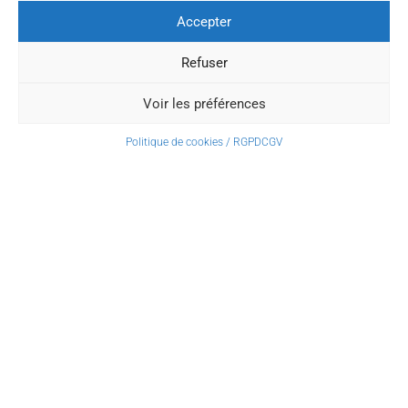
Accepter
Refuser
Voir les préférences
31 mai 2026 > 21 juin 2026
Politique de cookies / RGPD
CGV
Home
/
Actualités
/ Fête des parents