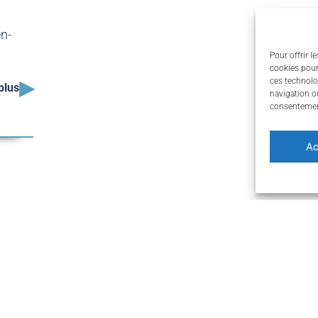
en-
Pour offrir l
cookies pour
▸
ces technolo
plus
navigation ou
consentement
Ac
ACCÈS