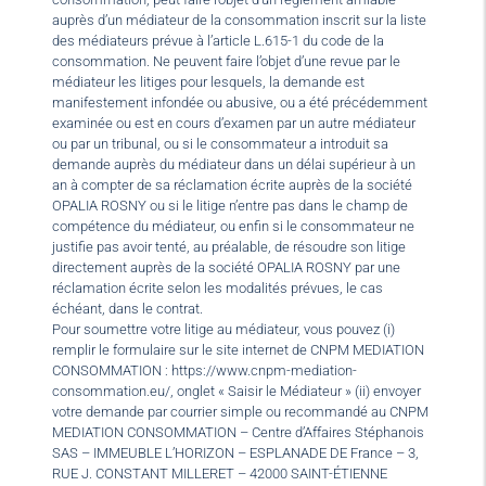
auprès d’un médiateur de la consommation inscrit sur la liste
des médiateurs prévue à l’article L.615-1 du code de la
consommation. Ne peuvent faire l’objet d’une revue par le
médiateur les litiges pour lesquels, la demande est
manifestement infondée ou abusive, ou a été précédemment
examinée ou est en cours d’examen par un autre médiateur
ou par un tribunal, ou si le consommateur a introduit sa
demande auprès du médiateur dans un délai supérieur à un
an à compter de sa réclamation écrite auprès de la société
OPALIA ROSNY ou si le litige n’entre pas dans le champ de
compétence du médiateur, ou enfin si le consommateur ne
justifie pas avoir tenté, au préalable, de résoudre son litige
directement auprès de la société OPALIA ROSNY par une
réclamation écrite selon les modalités prévues, le cas
échéant, dans le contrat.
Pour soumettre votre litige au médiateur, vous pouvez (i)
remplir le formulaire sur le site internet de CNPM MEDIATION
CONSOMMATION : https://www.cnpm-mediation-
consommation.eu/, onglet « Saisir le Médiateur » (ii) envoyer
votre demande par courrier simple ou recommandé au CNPM
MEDIATION CONSOMMATION – Centre d’Affaires Stéphanois
SAS – IMMEUBLE L’HORIZON – ESPLANADE DE France – 3,
RUE J. CONSTANT MILLERET – 42000 SAINT-ÉTIENNE